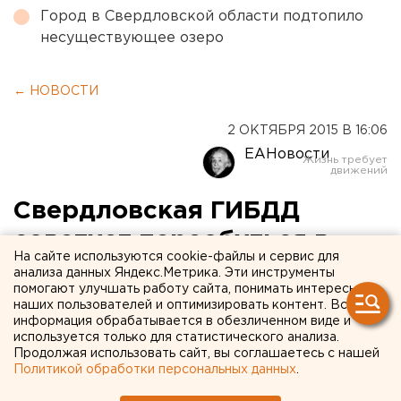
Город в Свердловской области подтопило
несуществующее озеро
← НОВОСТИ
2 ОКТЯБРЯ 2015 В 16:06
ЕАНовости
Свердловская ГИБДД
советует переобуться в
На сайте используются cookie-файлы и сервис для
зимнюю резину
анализа данных Яндекс.Метрика. Эти инструменты
помогают улучшать работу сайта, понимать интересы
наших пользователей и оптимизировать контент. Вся
Синоптики обещают снег уже через неделю.
информация обрабатывается в обезличенном виде и
используется только для статистического анализа.
Свердловская Госавтоинспекция советует
Продолжая использовать сайт, вы соглашаетесь с нашей
Политикой обработки персональных данных
.
автомобилистам в ближайшее время переодеть
летние шины на зимние. Синоптики обещают снег