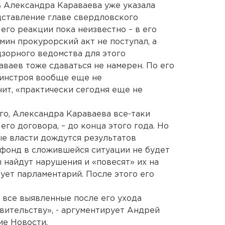
ь Александра Караваева уже указала
дставление главе свердловского
его реакции пока неизвестно – в его
мин прокурорский акт не поступал, а
дзорного ведомства для этого
аваев тоже сдаваться не намерен. По его
минстроя вообще еще не
чит, «практически сегодня еще не
о, Александра Караваева все-таки
его договора, – до конца этого года. Но
ные власти дождутся результатов
 фонд в сложившейся ситуации не будет
 найдут нарушения и «повесят» их на
ует парламентарий. После этого его
а все выявленные после его ухода
вительству», - аргументирует Андрей
ие Новости.