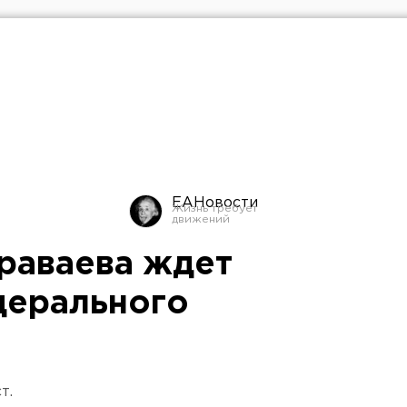
ЕАНовости
раваева ждет
дерального
т.