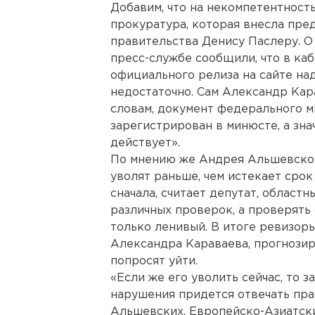
Добавим, что на некомпетентност
прокуратура, которая внесла пре
правительства Денису Паслеру. О 
пресс-службе сообщили, что в каб
официального релиза на сайте на
недостаточно. Сам Александр Кар
словам, документ федерального 
зарегистрирован в минюсте, а зна
действует».
По мнению же Андрея Альшевског
уволят раньше, чем истекает срок 
сначала, считает депутат, област
различных проверок, а проверять
только ленивый. В итоге ревизоры
Александра Караваева, прогнозир
попросят уйти.
«Если же его уволить сейчас, то з
нарушения придется отвечать пра
Альшевских. Европейско-Азиатск