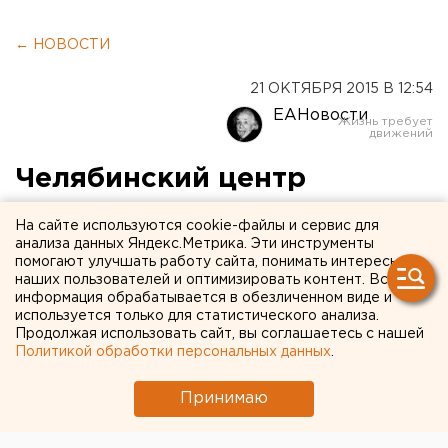
← НОВОСТИ
21 ОКТЯБРЯ 2015 В 12:54
ЕАНовости
Челябинский центр
занятости направил в
На сайте используются cookie-файлы и сервис для
детсад уголовника с
анализа данных Яндекс.Метрика. Эти инструменты
помогают улучшать работу сайта, понимать интересы
туберкулезом
наших пользователей и оптимизировать контент. Вся
информация обрабатывается в обезличенном виде и
используется только для статистического анализа.
А потом еще и пожаловался на отказ в
Продолжая использовать сайт, вы соглашаетесь с нашей
трудоустройстве.
Политикой обработки персональных данных
.
Центр занятости в Челябинске направил на работу в
Принимаю
детский сад уголовника-рецидивиста, больного
туберкулезом, сообщили агентству ЕАН в