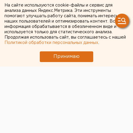
Перми отпразднуют день
На сайте используются cookie-файлы и сервис для
рождения елки
анализа данных Яндекс.Метрика. Эти инструменты
помогают улучшать работу сайта, понимать интересы
наших пользователей и оптимизировать контент. Вся
Мероприятие начнется в 16:00 на городской
информация обрабатывается в обезличенном виде и
эспланаде.
используется только для статистического анализа.
Продолжая использовать сайт, вы соглашаетесь с нашей
Политикой обработки персональных данных
.
Завтра, 1 декабря, в Перми отметят день рождения
елки. Праздник начнется в 16:00 на городской
Принимаю
эспланаде, сообщили агентству ЕАН в пресс-службе
мэрии.
Традиционно основной площадкой для городских
гуляний станет ледовый городок. Работы по
монтажу ели, развеске игрушек и гирлянд начались
еще месяц назад.
Сегодня новогодняя красавица уже блещет огнями.
Празднование дня рождения пермской елки
откроет череду новогодних мероприятий. В
программе запланированы подвижные игры на
свежем воздухе: гигантский твистер, боулинг,