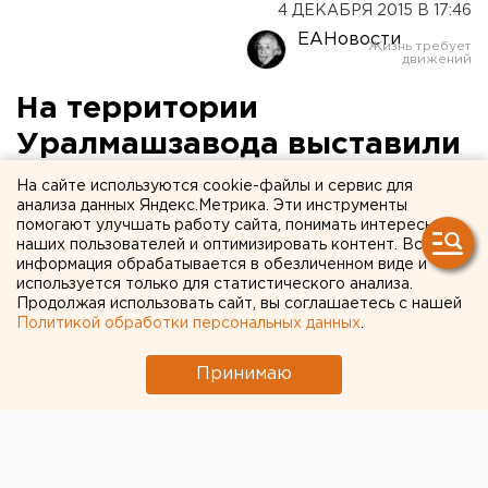
4 ДЕКАБРЯ 2015 В 17:46
ЕАНовости
На территории
Уралмашзавода выставили
на продажу целое
На сайте используются cookie-файлы и сервис для
анализа данных Яндекс.Метрика. Эти инструменты
производство
помогают улучшать работу сайта, понимать интересы
наших пользователей и оптимизировать контент. Вся
информация обрабатывается в обезличенном виде и
Цех точного литья оценен в 200 миллионов
используется только для статистического анализа.
рублей.
Продолжая использовать сайт, вы соглашаетесь с нашей
Политикой обработки персональных данных
.
На территории Ураллмашзавода продается цех.
Объявление о поиске покупателей для крупной
Принимаю
производственной площадки появилось на сайте
Avito, сообщает корреспондент ЕАН.
Представители продавца пока отказываются от
комментариев, однако из объявления следует, что