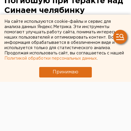
Погибшую при теракте над
Синаем челябинку
похоронят в Санкт-
На сайте используются cookie-файлы и сервис для
анализа данных Яндекс.Метрика. Эти инструменты
Петербурге
помогают улучшать работу сайта, понимать интересы
наших пользователей и оптимизировать контент. Вся
информация обрабатывается в обезличенном виде и
В Северной столице прощаются с Дарьей
используется только для статистического анализа.
Шиллер.
Продолжая использовать сайт, вы соглашаетесь с нашей
Политикой обработки персональных данных
.
Сегодня проходит церемония прощания с
челябинкой Дарьей Шиллер, погибшей в
Принимаю
авиакатастрофе над Синаем 31 октября, передает
корреспондент агентства ЕАН.
Девушку решено похоронить в Санкт-Петербурге,
куда она переехала к своему молодому человеку.
Напомним
, чудовищная авиакатастрофа, в которой
погибли 224 человека, произошла 31 октября.
Российский самолет компании «Когалымавиа»,
летевший из Египта в Санкт-Петербург, потерпел