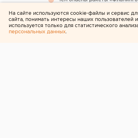
регионы РФ
На сайте используются cookie-файлы и сервис д
сайта, понимать интересы наших пользователей 
используется только для статистического анализ
персональных данных
.
← НОВОСТИ
17 ДЕКАБРЯ 2015 В 18:33
Курганская жу
сделала компл
Она похвалила его физическую фо
Журналистка из Кургана Инна Ба
РФ Владимира Путина похвалила 
корреспондент агентства ЕАН.