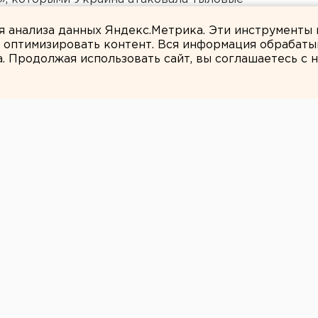
ля анализа данных Яндекс.Метрика. Эти инструменты
и оптимизировать контент. Вся информация обрабаты
а. Продолжая использовать сайт, вы соглашаетесь с
ЕАНовости
рналистка
имент Путину
рму.
скова на пресс-конференции президента
его физическую форму, передает