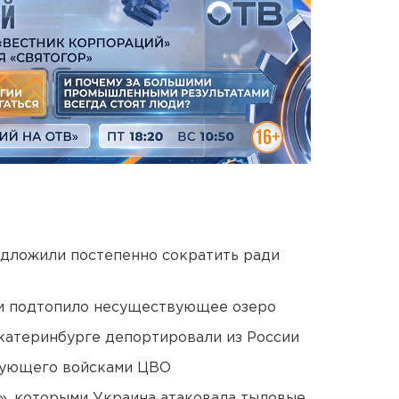
едложили постепенно сократить ради
ти подтопило несуществующее озеро
Екатеринбурге депортировали из России
дующего войсками ЦВО
», которыми Украина атаковала тыловые