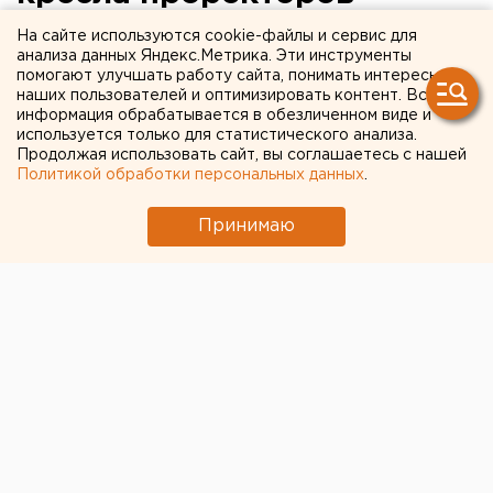
На сайте используются cookie-файлы и сервис для
Яков Силин заявил, что не будет назначать замов
анализа данных Яндекс.Метрика. Эти инструменты
«впопыхах».
помогают улучшать работу сайта, понимать интересы
наших пользователей и оптимизировать контент. Вся
информация обрабатывается в обезличенном виде и
Избранный ректор Уральского государственного
используется только для статистического анализа.
экономического университета Яков Силин рассказал
Продолжая использовать сайт, вы соглашаетесь с нашей
на пресс-конференции о новой команде
Политикой обработки персональных данных
.
проректоров вуза, передает корреспондент
Принимаю
агентства ЕАН.
Проректором по учебной работе сейчас является
Сергей Рогожин, который занимал эту должность и
при бывшем руководителе УрГЭУ Михаиле
Федорове. Сергей Рогожин выступает как
исполняющий обязанности главы вуза, в частности,
подписывает различные документы, поскольку
официальный приказ о назначении Якова Силина из
минобра РФ пока не пришел.
Новый ректор взял в команду своего помощника
Романа Краснова. Он в качестве проректора будет