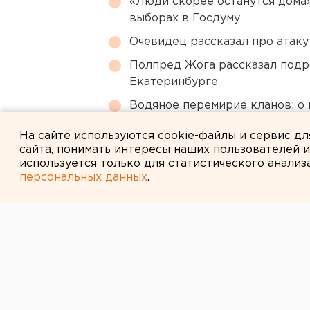
«Люди скорее останутся дома»
выборах в Госдуму
Очевидец рассказал про атаку 
Полпред Жога рассказал подр
Екатеринбурге
Водяное перемирие кланов: о 
Уральском – колонка шеф-ред
На сайте используются cookie-файлы и сервис д
сайта, понимать интересы наших пользователей 
используется только для статистического анализ
персональных данных
.
← НОВОСТИ
11 ЯНВАРЯ 2016 В 15:29
Деньги свердл
капремонта зас