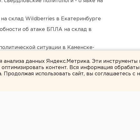
: свердловские политологи - о явке на
на склад Wildberries в Екатеринбурге
обности об атаке БПЛА на склад в
политической ситуации в Каменске-
актора ЕАН Артема Рябова
ля анализа данных Яндекс.Метрика. Эти инструменты
и оптимизировать контент. Вся информация обрабаты
а. Продолжая использовать сайт, вы соглашаетесь с
ЕАНовости
овского фонда
тавят работать