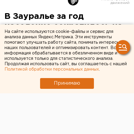
В Зауралье за год
население сократилось на
На сайте используются cookie-файлы и сервис для
семь тысяч человек
анализа данных Яндекс.Метрика. Эти инструменты
помогают улучшать работу сайта, понимать интересы
наших пользователей и оптимизировать контент. Вся
Порядка 68 процентов от этого числа
информация обрабатывается в обезличенном виде и
приходится на миграцию.
используется только для статистического анализа.
Продолжая использовать сайт, вы соглашаетесь с нашей
Политикой обработки персональных данных
.
Численность населения Курганской области за
январь – ноябрь 2015 года сократилась на 7 тысяч
Принимаю
человек, сообщили агентству ЕАН в Курганстате.
Порядка 68 процентов от этого числа приходится на
миграцию, 32 – на естественную убыль. По оценке
специалистов, на 1 декабря 2015 года в области
проживали 862,8 тысячи человек. За год
рождаемость снизилась на 0,3 промилльного пункта.
Всего в январе – ноябре 2015 года умерли 6 626