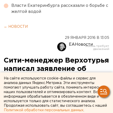
Власти Екатеринбурга рассказали о борьбе с
желтой водой
← НОВОСТИ
29 ЯНВАРЯ 2016 В 13:05
ЕАНовости
Сити-менеджер Верхотурья
написал заявление об
отставке
На сайте используются cookie-файлы и сервис для
анализа данных Яндекс.Метрика. Эти инструменты
помогают улучшать работу сайта, понимать интересы
В качестве причины указал семейные
наших пользователей и оптимизировать контент. Вся
обстоятельства.
информация обрабатывается в обезличенном виде и
используется только для статистического анализа.
Продолжая использовать сайт, вы соглашаетесь с нашей
Сити-менеджер Верхотурья Юрий Першин написал
Политикой обработки персональных данных
.
заявление об отставке, сообщил агентству ЕАН сам