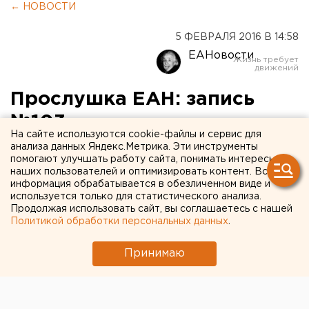
← НОВОСТИ
5 ФЕВРАЛЯ 2016 В 14:58
ЕАНовости
Прослушка ЕАН: запись
№103
На сайте используются cookie-файлы и сервис для
анализа данных Яндекс.Метрика. Эти инструменты
Кто пойдет на выборы вместо Багарякова, как
помогают улучшать работу сайта, понимать интересы
махинации с «капремонтными» деньгами
наших пользователей и оптимизировать контент. Вся
информация обрабатывается в обезличенном виде и
опустошат фонд и почему активисты ОНФ
используется только для статистического анализа.
обиделись на Артюха.
Продолжая использовать сайт, вы соглашаетесь с нашей
Политикой обработки персональных данных
.
Багаряков опасается прослыть
«Аллой Пугачевой»
Принимаю
Бывший «серый кардинал» свердловской политики