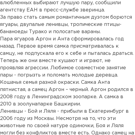
влюбленных выбирают лучшую пару, сообщили
агентству ЕАН в пресс-службе зверинца.
За право стать самым романтичным дуэтом борются
ягуары, двупалые ленивцы, тропические птицы-
бананоеды Турако и полосатые вараны.
Пара ягуаров Аргон и Анта сформировалась год
назад. Первое время самка присматривалась к
самцу, не подпускала его к себе и пыталась драться.
Теперь же они вместе кушают и играют, не
проявляя агрессии. Любимое совместное занятие
пары - погрызть и поломать молодые деревца.
Кошачья семья разной окраски. Самка Анта
пятнистая, а самец Аргон – черный. Аргон родился в
2008 году в Ленинградском зоопарке. А самка в
2010 в зоолунапарке Башкирии.
Ленивцы - Бой и Ляля - прибыли в Екатеринбург в
2006 году из Москвы. Несмотря на то, что эти
животные по своей натуре одиночки, Боя и Ляля
могли без конфликтов вместе есть. Однако самец на