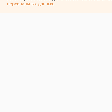
персональных данных
.
← НОВОСТИ
11 ФЕВРАЛЯ 2016 В 17:11
Свердловская 
интересна в пл
отсутствия по
турпакетов
Такая ситуация наблюдается в бо
В Свердловской области нет пол
предложений по въездному туризм
федеральному рынку. С критикой