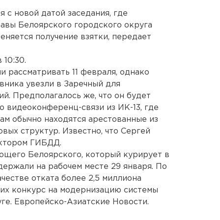
 с новой датой заседания, где
лавы Белоярского городского округа
еняется получение взятки, передает
 10:30.
и рассматривать 11 февраля, однако
овника увезли в Заречный для
й. Предполагалось же, что он будет
ю видеоконференц-связи из ИК-13, где
там обычно находятся арестованные из
вых структур. Известно, что Сергей
ктором ГИБДД.
ющего Белоярского, который курирует в
ержали на рабочем месте 29 января. По
ачестве отката более 2,5 миллиона
ших конкурс на модернизацию системы
ге. Европейско-Азиатские Новости.