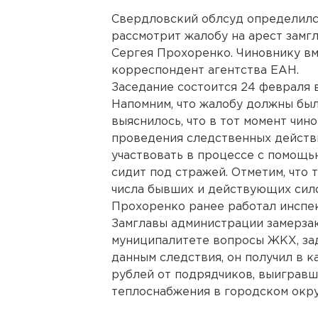
Свердловский облсуд определился
рассмотрит жалобу на арест замг
Сергея Прохоренко. Чиновнику вм
корреспондент агентства ЕАН.
Заседание состоится 24 февраля в
Напомним, что жалобу должны был
выяснилось, что в тот момент чин
проведения следственных действи
участвовать в процессе с помощь
сидит под стражей. Отметим, что 
числа бывших и действующих сило
Прохоренко ранее работал инспе
Замглавы администрации замерза
муниципалитете вопросы ЖКХ, зад
данным следствия, он получил в к
рублей от подрядчиков, выиграв
теплоснабжения в городском окру