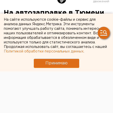
На автозаправке в Тюмени
рухнула крыша
На сайте используются cookie-файлы и сервис для
анализа данных Яндекс.Метрика. Эти инструменты
помогают улучшать работу сайта, понимать интересы
Повреждено 5 машин.
наших пользователей и оптимизировать контент. Вся
информация обрабатывается в обезличенном виде и
используется только для статистического анализа.
На автозаправке в Тюмени обрушилась крыша,
Продолжая использовать сайт, вы соглашаетесь с нашей
сообщили агентству ЕАН в областном ГУ МЧС.
Политикой обработки персональных данных
.
По данным ведомства, сигнал о происшествии на 7-м
километре Салаирского тракта поступил 24
Принимаю
февраля в 19:30. спасатели прибыли на место через
10 минут. Оказалось, что конструкция упала между
зданием АЗС и заправочными колонками. Частичные
повреждения получили 5 автомобилей.
«Поскольку под самой конструкцией машин и людей
не находилось, пострадавших и погибших нет. На
месте работали 16 человек личного состава и 6
единиц спецтехники», - добавили в пресс-службе.