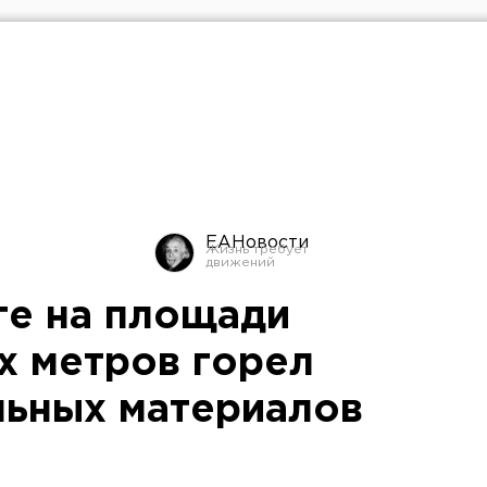
ЕАНовости
ге на площади
х метров горел
льных материалов