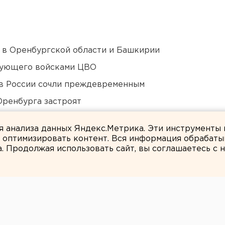
а в Оренбургской области и Башкирии
дующего войсками ЦВО
в России сочли преждевременным
Оренбурга застроят
ся к затяжной войне
ля анализа данных Яндекс.Метрика. Эти инструменты
и оптимизировать контент. Вся информация обрабаты
а. Продолжая использовать сайт, вы соглашаетесь с
ЕАНовости