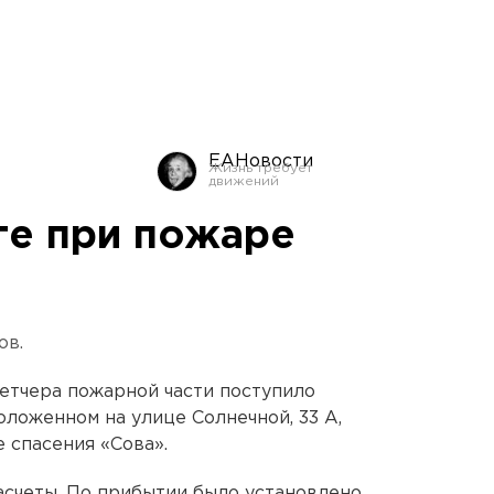
ЕАНовости
ге при пожаре
ов.
петчера пожарной части поступило
оложенном на улице Солнечной, 33 А,
 спасения «Сова».
счеты. По прибытии было установлено,