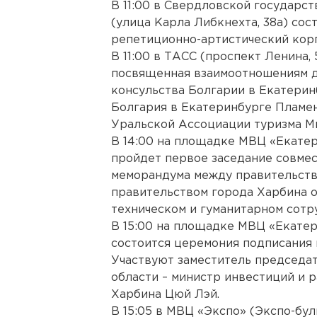
В 11:00 в Свердловской государс
(улица Карла Либкнехта, 38а) сос
репетиционно-артистический корп
В 11:00 в ТАСС (проспект Ленина,
посвященная взаимоотношениям д
консульства Болгарии в Екатерин
Болгария в Екатеринбурге Пламе
Уральской Ассоциации туризма М
В 14:00 на площадке МВЦ «Екатери
пройдет первое заседание совмес
меморандума между правительств
правительством города Харбина о
техническом и гуманитарном сотр
В 15:00 на площадке МВЦ «Екатери
состоится церемония подписания 
Участвуют заместитель председа
области – министр инвестиций и 
Харбина Цюй Лэй.
В 15:05 в МВЦ «Экспо» (Экспо-буль