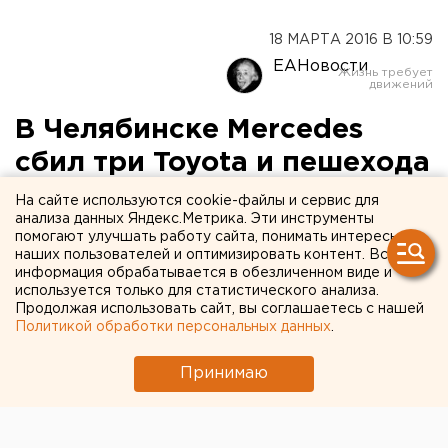
18 МАРТА 2016 В 10:59
ЕАНовости
В Челябинске Mercedes
сбил три Toyota и пешехода
На сайте используются cookie-файлы и сервис для
К счастью, обошлось без смертельных исходов.
анализа данных Яндекс.Метрика. Эти инструменты
помогают улучшать работу сайта, понимать интересы
В Челябинске накануне произошло массовое ДТП с
наших пользователей и оптимизировать контент. Вся
информация обрабатывается в обезличенном виде и
участием Mercedes. Водитель немецкой иномарки
используется только для статистического анализа.
проехал на красный свет, сбил три авто и пешехода,
Продолжая использовать сайт, вы соглашаетесь с нашей
передает корреспондент агентства ЕАН.
Политикой обработки персональных данных
.
Авария произошла в 21:40 на пересечении улиц 40-
Принимаю
летия Победы и 250-летия Челябинску. По данным
ГИБДД южноуральской столицы, все сбитые авто
оказались марки Toyota. К счастью, находившиеся
там люди серьезных травм не получили. А вот у