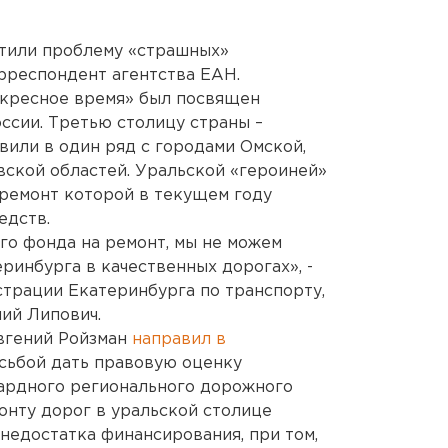
тили проблему «страшных»
рреспондент агентства ЕАН.
кресное время» был посвящен
ссии. Третью столицу страны –
вили в один ряд с городами Омской,
вской областей. Уральской «героиней»
 ремонт которой в текущем году
едств.
го фонда на ремонт, мы не можем
ринбурга в качественных дорогах», -
страции Екатеринбурга по транспорту,
ний Липович.
Евгений Ройзман
направил в
сьбой дать правовую оценку
ардного регионального дорожного
онту дорог в уральской столице
недостатка финансирования, при том,