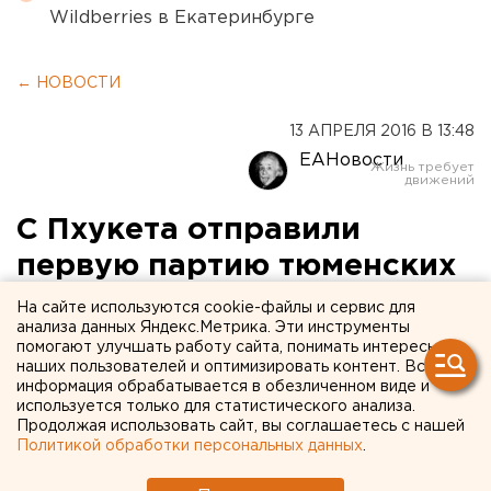
Wildberries в Екатеринбурге
← НОВОСТИ
13 АПРЕЛЯ 2016 В 13:48
ЕАНовости
С Пхукета отправили
первую партию тюменских
туристов
На сайте используются cookie-файлы и сервис для
анализа данных Яндекс.Метрика. Эти инструменты
помогают улучшать работу сайта, понимать интересы
В Рощино самолет ждут в 22:00.
наших пользователей и оптимизировать контент. Вся
информация обрабатывается в обезличенном виде и
Самолет с первой партией туристов, которые
используется только для статистического анализа.
Продолжая использовать сайт, вы соглашаетесь с нашей
застряли в Тайланде 11 апреля, вылетел в Тюмень,
Политикой обработки персональных данных
.
сообщили агентству ЕАН в Рощино.
«Пока все идет по плану – они должны прибыть в