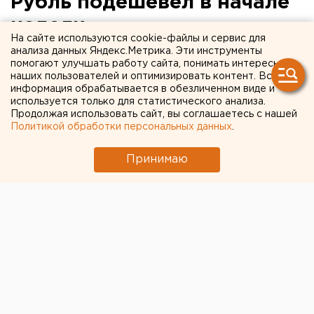
Рубль подешевел в начале
недели
На сайте используются cookie-файлы и сервис для
анализа данных Яндекс.Метрика. Эти инструменты
Причиной стало снижение стоимости нефти.
помогают улучшать работу сайта, понимать интересы
наших пользователей и оптимизировать контент. Вся
информация обрабатывается в обезличенном виде и
Доллар и евро подорожали по курсу ЦБ РФ на
используется только для статистического анализа.
завтра, 26 апреля. Единица американской валюты во
Продолжая использовать сайт, вы соглашаетесь с нашей
вторник будет стоить 66,6295, что на 0,4097 рубля
Политикой обработки персональных данных
.
больше предыдущего значения, передает
корреспондент агентства ЕАН.
Принимаю
Евро 29 апреля поднимется до 74,9515 рубля. Это на
0,2556 рубля выше показателя субботы.
Бивалютная корзина 26 апреля составит 70,3744
рубля.
Влияние на курс рубля традиционно оказали
изменения в стоимости нефти. Сорт Brent сегодня
подешевел на 1,22 процентных пункта, достигнув
уровня 44,61 доллара за баррель. Европейско-
Азиатские Новости.