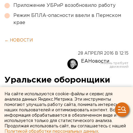
Приложение УБРиР возобновило работу
Режим БПЛА-опасности ввели в Пермском
крае
← НОВОСТИ
28 АПРЕЛЯ 2016 В 12:15
ЕАНовости
Уральские оборонщики
приняли участие в
На сайте используются cookie-файлы и сервис для
подготовке первого
анализа данных Яндекс.Метрика. Эти инструменты
помогают улучшать работу сайта, понимать интересы
запуска с космодрома
наших пользователей и оптимизировать контент. Вся
информация обрабатывается в обезличенном виде и
Восточный
используется только для статистического анализа.
Продолжая использовать сайт, вы соглашаетесь с нашей
Политикой обработки персональных данных
.