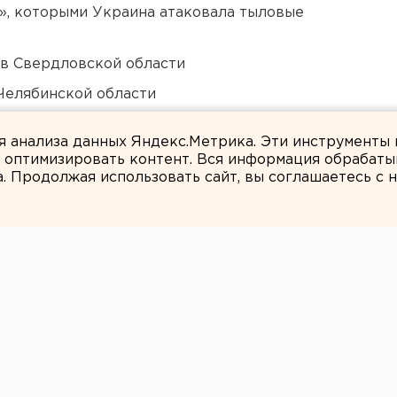
», которыми Украина атаковала тыловые
 в Свердловской области
Челябинской области
ты взорвали создателя дрона «Упырь»
ля анализа данных Яндекс.Метрика. Эти инструменты
и оптимизировать контент. Вся информация обрабаты
а. Продолжая использовать сайт, вы соглашаетесь с
ЕАНовости
низил ключевую
процента