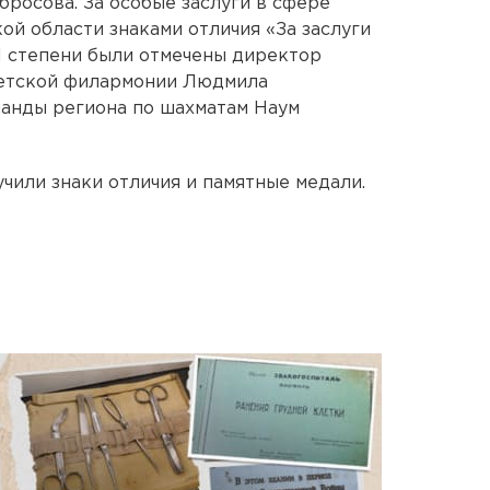
бросова. За особые заслуги в сфере
ой области знаками отличия «За заслуги
I степени были отмечены директор
детской филармонии Людмила
манды региона по шахматам Наум
чили знаки отличия и памятные медали.