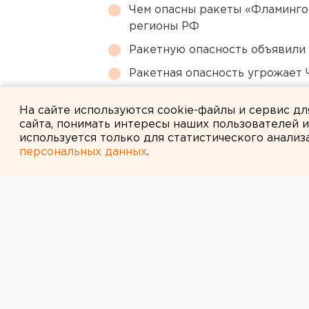
Чем опасны ракеты «Фламинго
регионы РФ
Ракетную опасность объявили
Ракетная опасность угрожает 
Под Екатеринбургом диверсан
На сайте используются cookie-файлы и сервис д
сайта, понимать интересы наших пользователей 
используется только для статистического анализ
персональных данных
.
← НОВОСТИ
10 ИЮНЯ 2016 В 17:15
Банк России с
ставку на пол