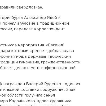
дравили свердловчан.
атеринбурга Александр Якоб и
 приняли участие в традиционном
России, передает корреспондент
стников мероприятия. «Евгений
одаря которым крепнет добрая слава
оронная мощь державы, творческий
традиции гуманизма, гражданственности,
ообщает департамент информационной
Ф награжден Валерий Руденко - один из
агильской выставки вооружения. Знак
ой области получила семья
мира Кадочникова, вдова художника