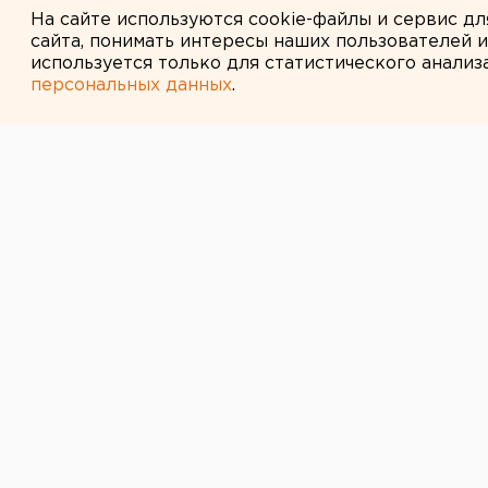
На сайте используются cookie-файлы и сервис д
сайта, понимать интересы наших пользователей 
используется только для статистического анализ
персональных данных
.
← НОВОСТИ
21 ИЮНЯ 2016 В 13:09
Заместитель с
Пыть-Яха попа
из-за проблем 
Чиновницу подозревают в махина
объекта.
Следствие возбудило уголовное 
отношении директора управления