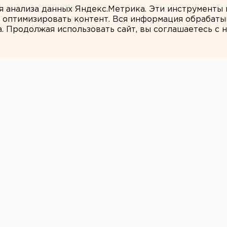
ля анализа данных Яндекс.Метрика. Эти инструменты
и оптимизировать контент. Вся информация обрабаты
а. Продолжая использовать сайт, вы соглашаетесь с
ЕАНовости
ити-менеджера
ла под уголовку
с водой в городе
циях при реконструкции коммунального
дело о превышении полномочий в
 капстроительства Пыть-Яха Николая