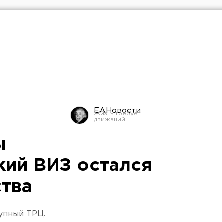
ЕАНовости
ы
кий ВИЗ остался
ства
упный ТРЦ.