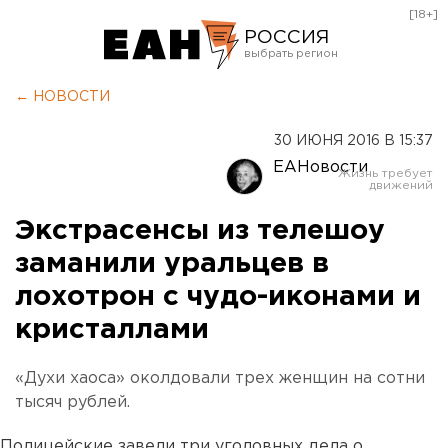
[18+]
РОССИЯ
Екатеринбург
← НОВОСТИ
Челябинск
30 ИЮНЯ 2016 В 15:37
Курган
ЕАНовости
Оренбург
Экстрасенсы из телешоу
заманили уральцев в
лохотрон с чудо-иконами и
кристаллами
«Духи хаоса» околдовали трех женщин на сотни
тысяч рублей.
Полицейские завели три уголовных дела о