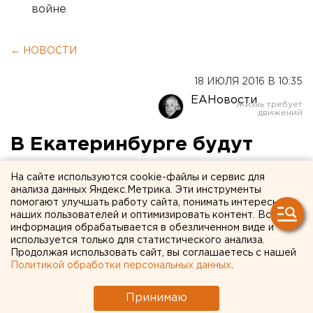
войне
← НОВОСТИ
18 ИЮЛЯ 2016 В 10:35
ЕАНовости
В Екатеринбурге будут
судить строителя
На сайте используются cookie-файлы и сервис для
незаконного «дома
анализа данных Яндекс.Метрика. Эти инструменты
помогают улучшать работу сайта, понимать интересы
журналистов»
наших пользователей и оптимизировать контент. Вся
информация обрабатывается в обезличенном виде и
используется только для статистического анализа.
Он возводил многоквартиники на землях ИЖС.
Продолжая использовать сайт, вы соглашаетесь с нашей
Политикой обработки персональных данных
.
Перед судом предстанет предприниматель
Александр Михайленко, возводивший в
Принимаю
Екатеринбурге многоквартирники на землях,