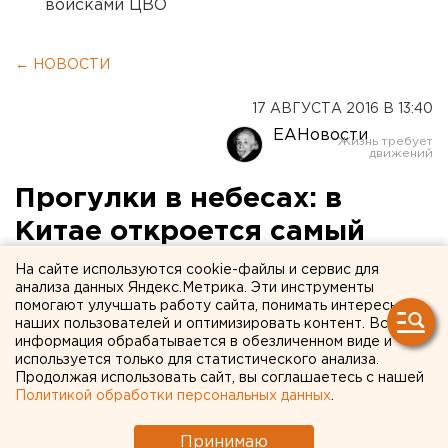
войсками ЦВО
← НОВОСТИ
17 АВГУСТА 2016 В 13:40
ЕАНовости
Прогулки в небесах: в
Китае откроется самый
большой в мире
На сайте используются cookie-файлы и сервис для
анализа данных Яндекс.Метрика. Эти инструменты
стеклянный мост
помогают улучшать работу сайта, понимать интересы
наших пользователей и оптимизировать контент. Вся
информация обрабатывается в обезличенном виде и
Он соединил две скалы и пролегает над
используется только для статистического анализа.
расщелиной на высоте около 300 метров.
Продолжая использовать сайт, вы соглашаетесь с нашей
Политикой обработки персональных данных
.
В китайском национальном парке Чжанцзяцзе 20
августа откроется самый длинный и самый высокий
Принимаю