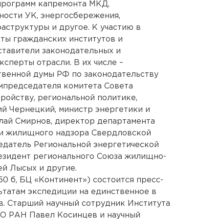
программ капремонта МКД,
ности УК, энергосбережения,
структуры и другое. К участию в
ты гражданских институтов и
ставители законодательных и
ксперты отрасли. В их числе –
твенной думы РФ по законодательству
мпредседателя комитета Совета
ойству, региональной политике,
й Чернецкий, министр энергетики и
ай Смирнов, директор департамента
 и жилищного надзора Свердловской
едатель Региональной энергетической
езидент регионального Союза жилищно-
й Лысых и другие.
50 б, БЦ «Континент») состоится пресс-
ьтатам экспедиции на единственное в
. Старший научный сотрудник Института
рО РАН Павел Косинцев и научный