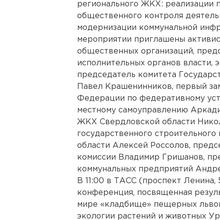
регионального ЖКХ: реализации 
общественного контроля деятель
модернизации коммунальной инфра
мероприятии приглашены активис
общественных организаций, пред
исполнительных органов власти, э
председатель комитета Государс
Павел Крашенинников, первый за
Федерации по федеративному устр
местному самоуправлению Аркади
ЖКХ Свердловской области Никол
государственного строительного
области Алексей Россолов, предс
комиссии Владимир Гришанов, пр
коммунальных предприятий Андре
В 11:00 в ТАСС (проспект Ленина, 
конференция, посвященная резул
мире «кладбище» пещерных львов
экологии растений и животных У