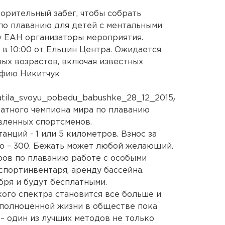
орительный забег, чтобы собрать
по плаванию для детей с ментальными
у ЕАН организаторы мероприятия.
 в 10:00 от Ельцин Центра. Ожидается
ных возрастов, включая известных
офию Никитчук
-
atila_svoyu_pobedu_babushke_28_12_2015/,
атного чемпиона мира по плаванию
вленных спортсменов.
анций - 1 или 5 километров. Взнос за
ую – 300. Бежать может любой желающий.
ров по плаванию работе с особыми
спортинвентаря, аренду бассейна.
бря и будут бесплатными.
кого спектра становится все больше и
к полноценной жизни в обществе пока
– один из лучших методов не только