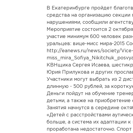
В Екатеринбурге пройдет благотв
средства на организацию секции 
нарушениями, сообщили агентств
Мероприятие состоится 2 октября
участие минимум 600 человек раз
уральцев: вице-мисс мира-2015 С
http://eanews.ru/news/society/Vice
miss_mira_Sofiya_Nikitchuk_posvy
КВНщика Сергея Исаева, шестикр
Юрия Прилукова и других просла
Участники могут выбрать из 2 дист
длинную - 500 рублей, за коротк
Деньги пойдут на обучение трене
детьми, а также на приобретение 
Занятия начнутся в середине октя
«Детей с расстройствами аутичес
больше, а система их адаптации 
проработана недостаточно. Спорт 