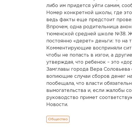
либо им придется уйти самим, со
Номер конкретной школы, где это 
ведь факты еще предстоит прове
Впрочем, одна родительница анон
тюменской средней школе №38. Ж
постоянно «дерет» деньги: то на 
Комментирующие восприняли ситуа
чтобы не попасть в изгои, а други
утверждая, что ребенок – это «до
Замглавы города Вера Соловьева 
вопиющие случаи сборов денег н
пообещала, что власти обязатель
вымогательства и, если жалобы с
руководство примет соответству
Новости.
Общество