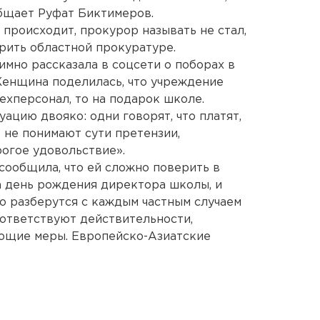
общает Руфат Биктимеров.
происходит, прокурор называть не стал,
рить областной прокуратуре.
имно рассказала в соцсети о поборах в
енщина поделилась, что учреждение
техперсонал, то на подарок школе.
цию двояко: одни говорят, что платят,
е не понимают сути претензии,
рогое удовольствие».
сообщила, что ей сложно поверить в
а день рождения директора школы, и
но разберутся с каждым частным случаем
оответствуют действительности,
ющие меры. Европейско-Азиатские