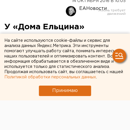
14 ОКТЯБРЯ 2016 В 10:05
ЕАНовости
У «Дома Ельцина»
сменился владелец
На сайте используются cookie-файлы и сервис для
анализа данных Яндекс.Метрика. Эти инструменты
Учредителем компании стал Данил Крицкий.
помогают улучшать работу сайта, понимать интересы
наших пользователей и оптимизировать контент. Вся
информация обрабатывается в обезличенном виде и
Здание бывшего домостроительного комбината на
используется только для статистического анализа.
Первомайской, 60 и участок земли под ним сменили
Продолжая использовать сайт, вы соглашаетесь с нашей
владельца, передает корреспондент агентства ЕАН.
Политикой обработки персональных данных
.
В ООО «Ваш новый адрес», на балансе которого
Принимаю
находится актив, сменился учредитель. Ранее в этой
роли выступала Лаура Побединская, считающаяся
подконтрольной владельцу строительной компании
Prinzip Геннадию Черных. У последнего были планы
по строительству на месте заброшенного строения
жилой многоэтажки, но он отказался от проекта.