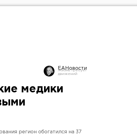
ЕАНовости
кие медики
выми
вания регион обогатился на 37