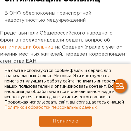
В ОНФ обеспокоены транспортной
недоступностью медучреждений.
Представители Общероссийского народного
фронта порекомендовали решать вопрос об
оптимизации больниц
на Среднем Урале с учетом
мнения местных жителей, передает корреспондент
агентства ЕАН.
На сайте используются cookie-файлы и сервис для
Соответствующее предложение в рамках
анализа данных Яндекс.Метрика. Эти инструменты
региональной конференции высказала
помогают улучшать работу сайта, понимать интересы
наших пользователей и оптимизировать контент. Вся
сопредседатель свердловского штаба ОНФ Лариса
информация обрабатывается в обезличенном виде и
Фечина.
используется только для статистического анализа.
Продолжая использовать сайт, вы соглашаетесь с нашей
Политикой обработки персональных данных
«Мы рекомендуем органам исполнительной
.
власти принятие нормативно-правовых
Принимаю
актов, предусматривающих обязательность
проведения и учета результатов