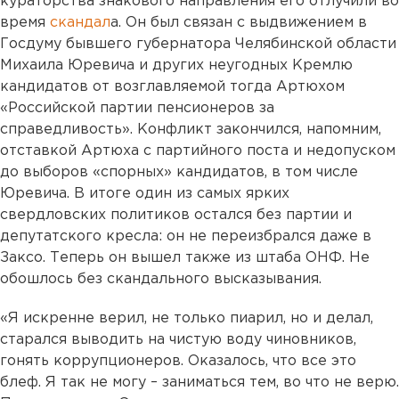
кураторства знакового направления его отлучили во
время
скандал
а. Он был связан с выдвижением в
Госдуму бывшего губернатора Челябинской области
Михаила Юревича и других неугодных Кремлю
кандидатов от возглавляемой тогда Артюхом
«Российской партии пенсионеров за
справедливость». Конфликт закончился, напомним,
отставкой Артюха с партийного поста и недопуском
до выборов «спорных» кандидатов, в том числе
Юревича. В итоге один из самых ярких
свердловских политиков остался без партии и
депутатского кресла: он не переизбрался даже в
Заксо. Теперь он вышел также из штаба ОНФ. Не
обошлось без скандального высказывания.
«Я искренне верил, не только пиарил, но и делал,
старался выводить на чистую воду чиновников,
гонять коррупционеров. Оказалось, что все это
блеф. Я так не могу – заниматься тем, во что не верю.