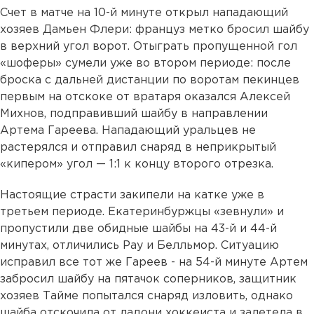
Счет в матче на 10-й минуте открыл нападающий
хозяев Дамьен Флери: француз метко бросил шайбу
в верхний угол ворот. Отыграть пропущенной гол
«шоферы» сумели уже во втором периоде: после
броска с дальней дистанции по воротам пекинцев
первым на отскоке от вратаря оказался Алексей
Михнов, подправивший шайбу в направлении
Артема Гареева. Нападающий уральцев не
растерялся и отправил снаряд в неприкрытый
«кипером» угол — 1:1 к концу второго отрезка.
Настоящие страсти закипели на катке уже в
третьем периоде. Екатеринбуржцы «зевнули» и
пропустили две обидные шайбы на 43-й и 44-й
минутах, отличились Рау и Белльмор. Ситуацию
исправил все тот же Гареев - на 54-й минуте Артем
забросил шайбу на пятачок соперников, защитник
хозяев Тайме попытался снаряд изловить, однако
шайба отскочила от ладони хоккеиста и залетела в