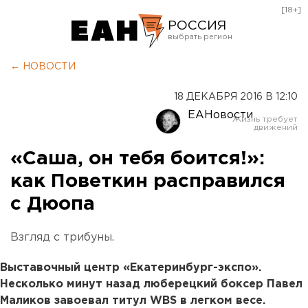
[18+]
РОССИЯ
Екатеринбург
← НОВОСТИ
Челябинск
18 ДЕКАБРЯ 2016 В 12:10
Курган
ЕАНовости
Оренбург
«Саша, он тебя боится!»:
как Поветкин расправился
с Дюопа
Взгляд с трибуны.
Выставочный центр «Екатеринбург-экспо».
Несколько минут назад люберецкий боксер Павел
Маликов завоевал титул WBS в легком весе.