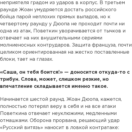
неприятеля градом из ударов в корпус. В третьем
раунде Жоан умудряется достать российского
бойца парой неплохих прямых выпадов, но к
четвертому раунду у Дюопа не проходит почти ни
одна из атак, Поветкин уворачивается от тычков и
отвечает на них внушительными сериями
молниеносных контрударов. Защита француза, почти
целиком ориентированная на жестко поставленные
блоки, тает на глазах.
«Саша, он тебя боится!» — доносится откуда-то с
трибун. Слова, может, слишком резкие, но
впечатление складывается именно такое.
Начинается шестой раунд. Жоан Дюопа, кажется,
полностью потерял веру в себя и на все атаки
Поветкина отвечает неуклюжими, медленными
отмашками. Оборона прорвана, решающий удар
«Русский витязь» наносит в ловкой контратаке: