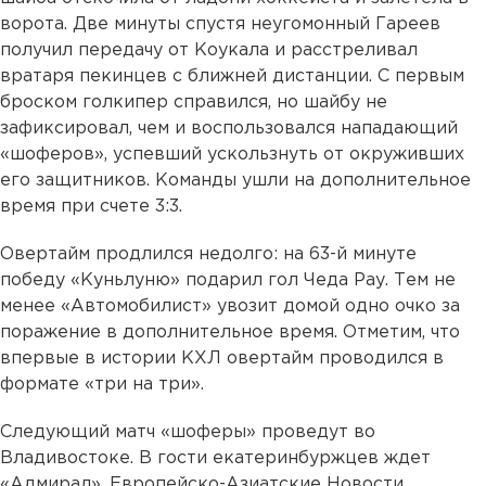
ворота. Две минуты спустя неугомонный Гареев
получил передачу от Коукала и расстреливал
вратаря пекинцев с ближней дистанции. С первым
броском голкипер справился, но шайбу не
зафиксировал, чем и воспользовался нападающий
«шоферов», успевший ускользнуть от окруживших
его защитников. Команды ушли на дополнительное
время при счете 3:3.
Овертайм продлился недолго: на 63-й минуте
победу «Куньлуню» подарил гол Чеда Рау. Тем не
менее «Автомобилист» увозит домой одно очко за
поражение в дополнительное время. Отметим, что
впервые в истории КХЛ овертайм проводился в
формате «три на три».
Следующий матч «шоферы» проведут во
Владивостоке. В гости екатеринбуржцев ждет
«Адмирал». Европейско-Азиатские Новости.