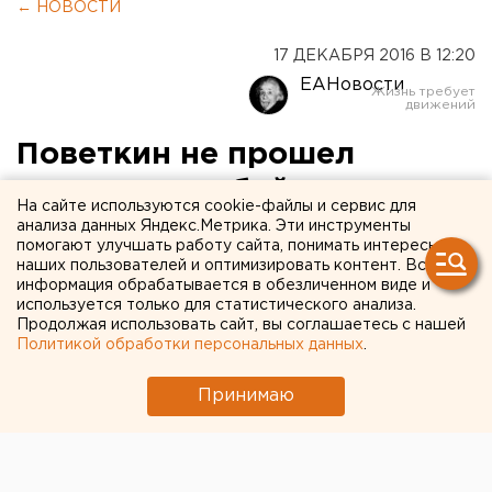
← НОВОСТИ
17 ДЕКАБРЯ 2016 В 12:20
ЕАНовости
Поветкин не прошел
допинг-тест, бой со
На сайте используются cookie-файлы и сервис для
Стиверном может не
анализа данных Яндекс.Метрика. Эти инструменты
помогают улучшать работу сайта, понимать интересы
состояться
наших пользователей и оптимизировать контент. Вся
информация обрабатывается в обезличенном виде и
используется только для статистического анализа.
Канадец не хочет участвовать в поединке без
Продолжая использовать сайт, вы соглашаетесь с нашей
титула.
Политикой обработки персональных данных
.
Допинг-проба российского боксера Александра
Принимаю
Поветкина, взятая у него перед боем с канадцем
Бермейном Стиверном, дала положительный
результат на запрещенное вещество остарин,