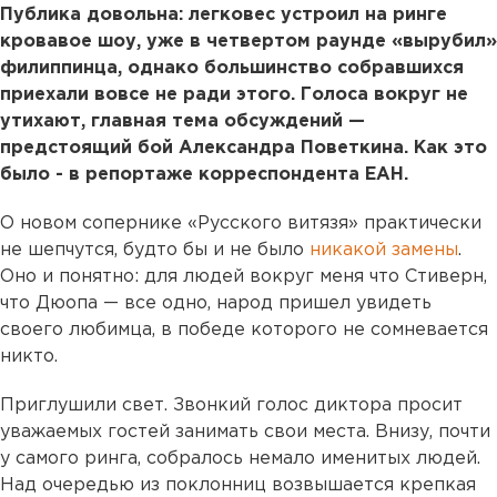
Публика довольна: легковес устроил на ринге
кровавое шоу, уже в четвертом раунде «вырубил»
филиппинца, однако большинство собравшихся
приехали вовсе не ради этого. Голоса вокруг не
утихают, главная тема обсуждений —
предстоящий бой Александра Поветкина. Как это
было - в репортаже корреспондента ЕАН.
О новом сопернике «Русского витязя» практически
не шепчутся, будто бы и не было
никакой замены
.
Оно и понятно: для людей вокруг меня что Стиверн,
что Дюопа — все одно, народ пришел увидеть
своего любимца, в победе которого не сомневается
никто.
Приглушили свет. Звонкий голос диктора просит
уважаемых гостей занимать свои места. Внизу, почти
у самого ринга, собралось немало именитых людей.
Над очередью из поклонниц возвышается крепкая