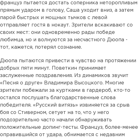
француз пытается достать соперника неторопливым
прямым ударом в голову, Саша уходит вниз, а затем
парой быстрых и мощных тычков с левой
отправляет гостя в нокаут. Зрители вскакивают со
своих мест: они одновременно рады победе
любимца, но и волнуются за несчастного Дюопа -
тот, кажется, потерял сознание.
Дюопа пытаются привести в чувство на протяжении
добрых пяти минут. Поветкин принимает
заслуженные поздравления. Из динамиков звучит
«Песня о друге» Владимира Высоцкого. Многие
зрители побежали за куртками в гардероб, кто-то
остался послушать благодарственные слова
победителя. «Русский витязь» извиняется за срыв
боя со Стиверном, сетует на то, что у него
подозрительно часто начали обнаруживать
положительные допинг-тесты. Француз, более-менее
оправившийся от удара, обнимается с недавним