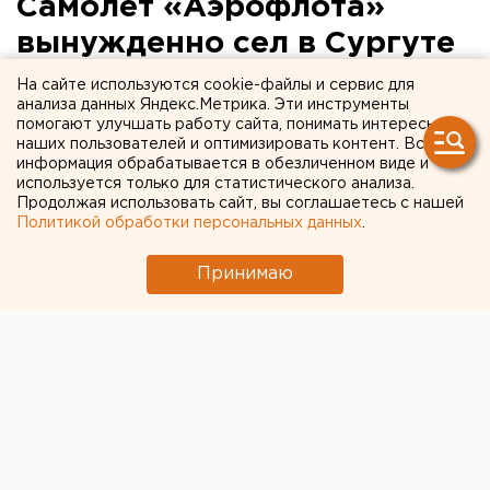
Самолет «Аэрофлота»
вынужденно сел в Сургуте
из-за задымления
На сайте используются cookie-файлы и сервис для
анализа данных Яндекс.Метрика. Эти инструменты
помогают улучшать работу сайта, понимать интересы
На борту находилось 140 человек.
наших пользователей и оптимизировать контент. Вся
информация обрабатывается в обезличенном виде и
Самолет Airbus A320, выполнявший рейс Сургут –
используется только для статистического анализа.
Продолжая использовать сайт, вы соглашаетесь с нашей
Шереметьево, вернулся в аэропорт вылета из-за
Политикой обработки персональных данных
.
задымления в кабине пилотов, передает
корреспондент агентства ЕАН.
Принимаю
Как сообщил источник в силовых структурах, это
произошло сегодня утром. На борту было 134
пассажира и 6 членов экипажа. Приземление
произошло благополучно.
В справочной службе сургутского аэропорта
сообщили, что данный рейс после инцидента был
отменен, пассажирам предложили переоформить