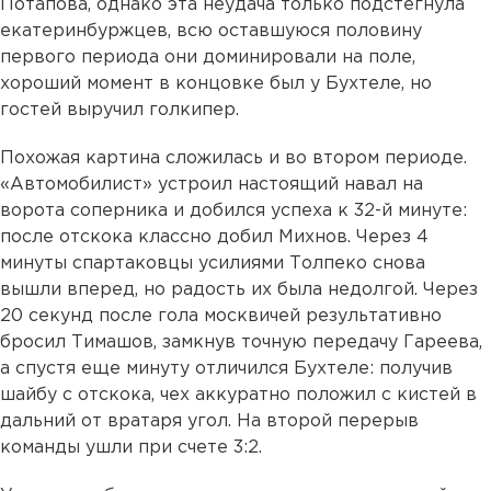
Потапова, однако эта неудача только подстегнула
екатеринбуржцев, всю оставшуюся половину
первого периода они доминировали на поле,
хороший момент в концовке был у Бухтеле, но
гостей выручил голкипер.
Похожая картина сложилась и во втором периоде.
«Автомобилист» устроил настоящий навал на
ворота соперника и добился успеха к 32-й минуте:
после отскока классно добил Михнов. Через 4
минуты спартаковцы усилиями Толпеко снова
вышли вперед, но радость их была недолгой. Через
20 секунд после гола москвичей результативно
бросил Тимашов, замкнув точную передачу Гареева,
а спустя еще минуту отличился Бухтеле: получив
шайбу с отскока, чех аккуратно положил с кистей в
дальний от вратаря угол. На второй перерыв
команды ушли при счете 3:2.