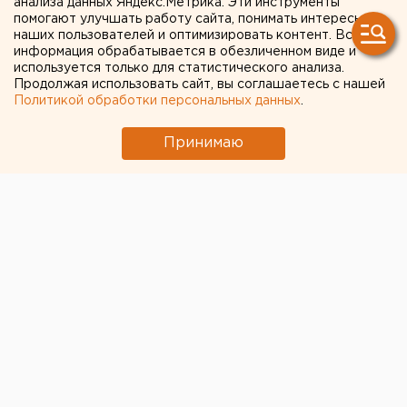
анализа данных Яндекс.Метрика. Эти инструменты
Вызовет ли приезд звезды ажиотаж среди
помогают улучшать работу сайта, понимать интересы
фанатов клуба — большой вопрос
наших пользователей и оптимизировать контент. Вся
информация обрабатывается в обезличенном виде и
используется только для статистического анализа.
Продолжая использовать сайт, вы соглашаетесь с нашей
Политикой обработки персональных данных
.
Принимаю
Некоторое время назад известная спортивная
телеведущая, модель, а с недавнего времени посол