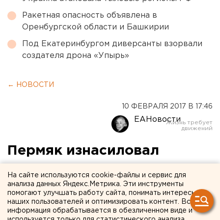
Ракетная опасность объявлена в
Оренбургской области и Башкирии
Под Екатеринбургом диверсанты взорвали
создателя дрона «Упырь»
← НОВОСТИ
10 ФЕВРАЛЯ 2017 В 17:46
ЕАНовости
Пермяк изнасиловал
соседку, пока его жена
На сайте используются cookie-файлы и сервис для
спала в соседней комнате
анализа данных Яндекс.Метрика. Эти инструменты
помогают улучшать работу сайта, понимать интересы
наших пользователей и оптимизировать контент. Вся
Вся компания предварительно хорошенько
информация обрабатывается в обезличенном виде и
выпила
используется только для статистического анализа.