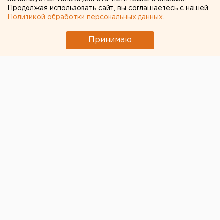
Продолжая использовать сайт, вы соглашаетесь с нашей
Политикой обработки персональных данных
.
Принимаю
Пермские сыщики завершили расследование
уголовного дела в отношении 32-летнего местного
жителя, изнасиловавшего соседку. В скором
времени дело передадут в суд для рассмотрения по