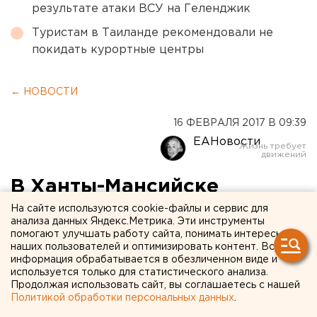
результате атаки ВСУ на Геленджик
Туристам в Таиланде рекомендовали не
покидать курортные центры
← НОВОСТИ
16 ФЕВРАЛЯ 2017 В 09:39
ЕАНовости
В Ханты-Мансийске
родители школьников
На сайте используются cookie-файлы и сервис для
анализа данных Яндекс.Метрика. Эти инструменты
будут сдавать ЕГЭ
помогают улучшать работу сайта, понимать интересы
наших пользователей и оптимизировать контент. Вся
информация обрабатывается в обезличенном виде и
Испытание пройдет сегодня, 16 февраля
используется только для статистического анализа.
Продолжая использовать сайт, вы соглашаетесь с нашей
Политикой обработки персональных данных
.