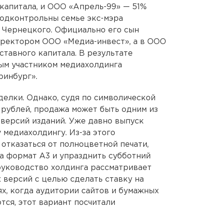
капитала, и ООО «Апрель-99» — 51%
подконтрольны семье экс-мэра
 Чернецкого. Официально его сын
иректором ООО «Медиа-инвест», а в ООО
ставного капитала. В результате
ым участником медиахолдинга
ринбург».
елки. Однако, судя по символической
 рублей, продажа может быть одним из
 версий изданий. Уже давно выпуск
 медиахолдингу. Из-за этого
отказаться от полноцветной печати,
на формат А3 и упразднить субботний
руководство холдинга рассматривает
 версий с целью сделать ставку на
ях, когда аудитории сайтов и бумажных
тся, этот вариант посчитали