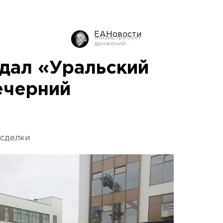
ЕАНовости
дал «Уральский
ечерний
 сделки