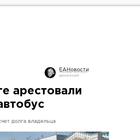
ЕАНовости
ге арестовали
автобус
счет долга владельца