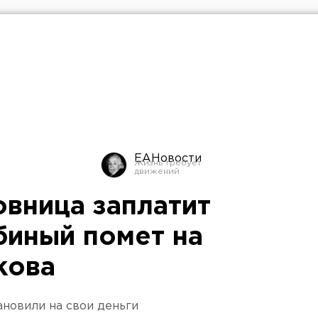
ЕАНовости
овница заплатит
биный помет на
кова
новили на свои деньги