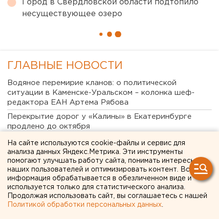
Город в Свердловской области подтопило
несуществующее озеро
ГЛАВНЫЕ НОВОСТИ
Водяное перемирие кланов: о политической
ситуации в Каменске-Уральском – колонка шеф-
редактора ЕАН Артема Рябова
Перекрытие дорог у «Калины» в Екатеринбурге
продлено до октября
«Люди скорее останутся дома»: свердловские
На сайте используются cookie-файлы и сервис для
политологи - о явке на выборах в Госдуму
анализа данных Яндекс.Метрика. Эти инструменты
помогают улучшать работу сайта, понимать интересы
Почему украинские БПЛА атакуют УрФО по утрам
наших пользователей и оптимизировать контент. Вся
«Основа уюта сотен тысяч домов»: на
информация обрабатывается в обезличенном виде и
используется только для статистического анализа.
екатеринбургском Заводе керамических изделий
Продолжая использовать сайт, вы соглашаетесь с нашей
наградили лучших сотрудников
Политикой обработки персональных данных
.
Очевидец рассказал про атаку на склад Wildberries