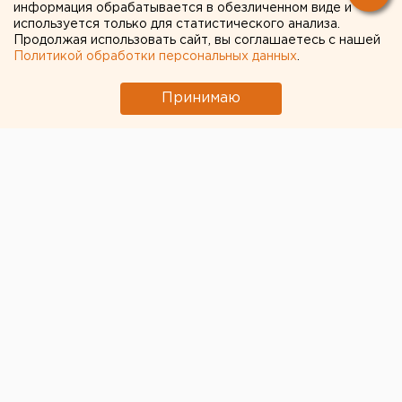
информация обрабатывается в обезличенном виде и
используется только для статистического анализа.
Продолжая использовать сайт, вы соглашаетесь с нашей
Политикой обработки персональных данных
.
Принимаю
© Фото из открытых источников
«Уральские авиалинии» оштрафованы после жалобы
пассажирки. Женщина заплатила за билеты одного
класса, а получила другие, более дешевые и без
возможности взять с собой багаж.
Год назад, 30 апреля, женщина купила 4 билета из
Москвы в Лиссабон. Она намеревалась взять багаж и