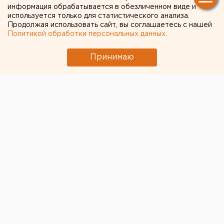
информация обрабатывается в обезличенном виде и
используется только для статистического анализа.
Продолжая использовать сайт, вы соглашаетесь с нашей
Политикой обработки персональных данных
.
Принимаю
© Фото из открытых источников
Китайские ученые помогут ямальским
исследователям в изучении редких арктических
птиц. Они предоставят им ошейники для мечения
птиц, помогут с обработкой данных и проведением
лабораторных генетических исследований.