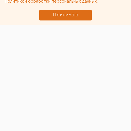
Политикой обработки персональных данных
.
Принимаю
© Фото из открытых источников
Дочернее предприятие УВЗ «Уралтрансмаш»
пытается продавить покупку новых трамваев для
Екатеринбурга через гордуму, передает ЕАН.
Накануне депутатов пригласили на экскурсию по
предприятию и познакомили с производством новых
вагонов. На УТМ, напомним, есть линии по