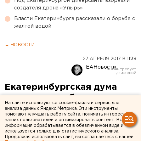
Под Екатеринбургом диверсанты взорвали
создателя дрона «Упырь»
Власти Екатеринбурга рассказали о борьбе с
желтой водой
← НОВОСТИ
27 АПРЕЛЯ 2017 В 11:38
ЕАНовости
Екатеринбургская дума
попросит у губернатора
На сайте используются cookie-файлы и сервис для
денег на трамваи
анализа данных Яндекс.Метрика. Эти инструменты
помогают улучшать работу сайта, понимать интересы
наших пользователей и оптимизировать контент. Вся
информация обрабатывается в обезличенном виде и
используется только для статистического анализа.
Продолжая использовать сайт, вы соглашаетесь с нашей