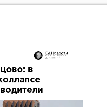
ЕАНовости
цово: в
коллапсе
 водители