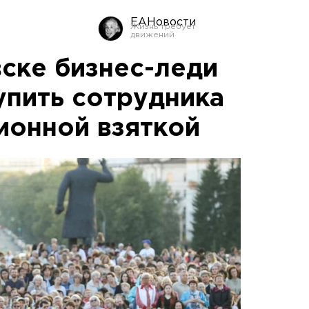
ЕАНовости
ске бизнес-леди
упить сотрудника
онной взяткой