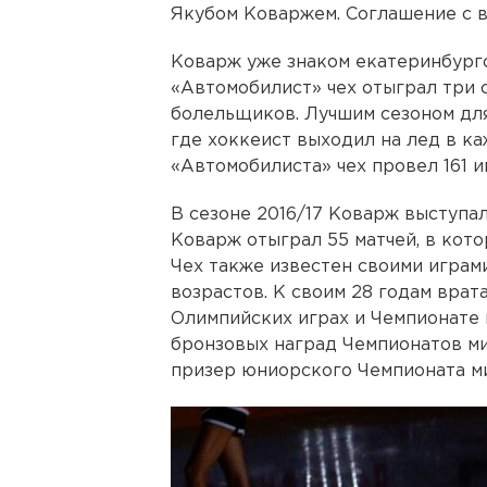
Якубом Коваржем. Соглашение с в
Коварж уже знаком екатеринбургс
«Автомобилист» чех отыграл три 
болельщиков. Лучшим сезоном для
где хоккеист выходил на лед в к
«Автомобилиста» чех провел 161 игр
В сезоне 2016/17 Коварж выступал
Коварж отыграл 55 матчей, в кото
Чех также известен своими играм
возрастов. К своим 28 годам врат
Олимпийских играх и Чемпионате 
бронзовых наград Чемпионатов мир
призер юниорского Чемпионата ми