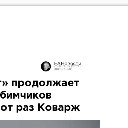
ЕАНовости
т» продолжает
юбимчиков
тот раз Коварж