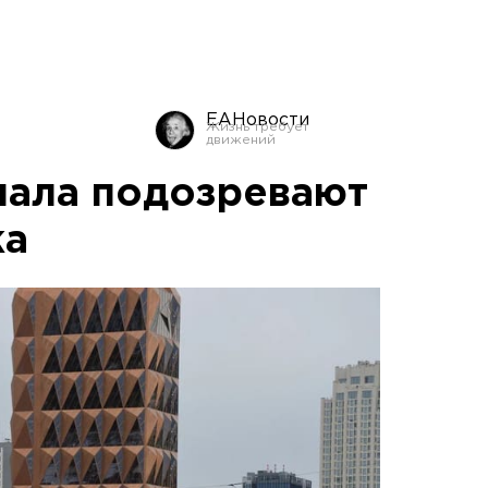
ЕАНовости
мала подозревают
жа