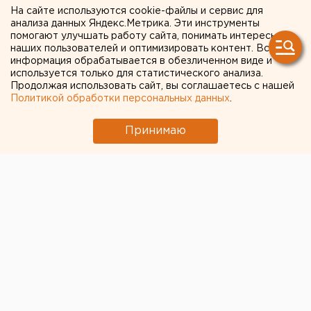
На сайте используются cookie-файлы и сервис для
анализа данных Яндекс.Метрика. Эти инструменты
помогают улучшать работу сайта, понимать интересы
наших пользователей и оптимизировать контент. Вся
информация обрабатывается в обезличенном виде и
используется только для статистического анализа.
Продолжая использовать сайт, вы соглашаетесь с нашей
Политикой обработки персональных данных
.
Принимаю
© Фото из открытых источников
В Челябинске 16 мая стартует п
ервый этап
подготовки котельных, тепловых сетей и систем
теплоснабжения к следующему отопительному
сезону
, сообщили в пресс-службе