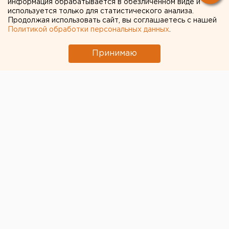
информация обрабатывается в обезличенном виде и
используется только для статистического анализа.
Продолжая использовать сайт, вы соглашаетесь с нашей
Политикой обработки персональных данных
.
Принимаю
Свердловский губернатор Евгений Куйвашев
сегодня посетит «4 канал». Предполагается, что
глава региона осмотрит помещения телекомпании,
пообщается с журналистами и примет участие в
записи одной из программ. Это первый визит
Куйвашева на «4 канал» после смены его