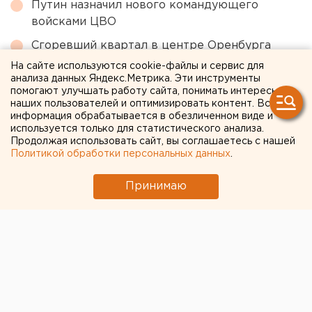
Путин назначил нового командующего
войсками ЦВО
Сгоревший квартал в центре Оренбурга
застроят
На сайте используются cookie-файлы и сервис для
анализа данных Яндекс.Метрика. Эти инструменты
Под Екатеринбургом диверсанты взорвали
помогают улучшать работу сайта, понимать интересы
создателя дрона «Упырь»
наших пользователей и оптимизировать контент. Вся
информация обрабатывается в обезличенном виде и
используется только для статистического анализа.
Продолжая использовать сайт, вы соглашаетесь с нашей
← НОВОСТИ
Политикой обработки персональных данных
.
29 МАЯ 2017 В 17:09
Принимаю
ЕАНовости
Евгений Куйвашев
представил программу
«Пятилетка развития» в
Пышме