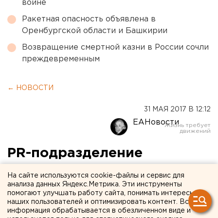
войне
Ракетная опасность объявлена в
Оренбургской области и Башкирии
Возвращение смертной казни в России сочли
преждевременным
← НОВОСТИ
31 МАЯ 2017 В 12:12
ЕАНовости
PR-подразделение
свердловского
На сайте используются cookie-файлы и сервис для
губернатора получило
анализа данных Яндекс.Метрика. Эти инструменты
помогают улучшать работу сайта, понимать интересы
независимость и бюджет в
наших пользователей и оптимизировать контент. Вся
информация обрабатывается в обезличенном виде и
544 миллиона