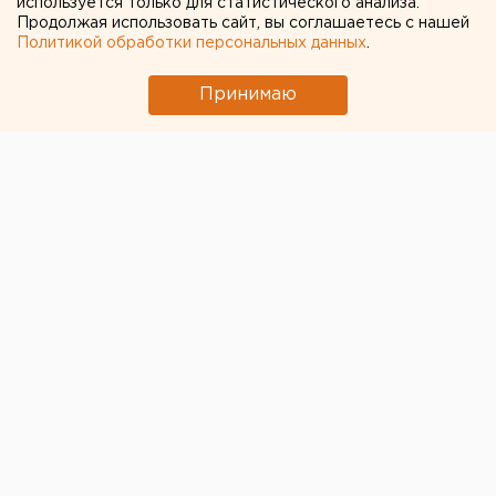
используется только для статистического анализа.
Продолжая использовать сайт, вы соглашаетесь с нашей
Политикой обработки персональных данных
.
Принимаю
Департамент информполитики Свердловской
области отныне будет самостоятельно оперировать
полумиллиардным бюджетом. Положение, структуру
и финансирование ДИПа сегодня утвердило