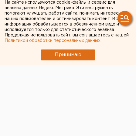
пропагандирующий
На сайте используются cookie-файлы и сервис для
анализа данных Яндекс.Метрика. Эти инструменты
раздельный сбор отходов
помогают улучшать работу сайта, понимать интересы
наших пользователей и оптимизировать контент. Вся
информация обрабатывается в обезличенном виде и
используется только для статистического анализа.
Продолжая использовать сайт, вы соглашаетесь с нашей
Политикой обработки персональных данных
.
Принимаю
© Фото из открытых источников
Выставка на колесах международной организации