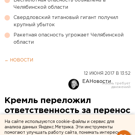
Беспилотная опасность объявлена в
Челябинской области
Свердловский титановый гигант получил
крупный убыток
Ракетная опасность угрожает Челябинской
области
← НОВОСТИ
12 ИЮНЯ 2017 В 13:52
ЕАНовости
Кремль переложил
ответственность за перенос
акции Навального на
На сайте используются cookie-файлы и сервис для
анализа данных Яндекс.Метрика. Эти инструменты
Тверскую на Собянина
помогают улучшать работу сайта, понимать интересы